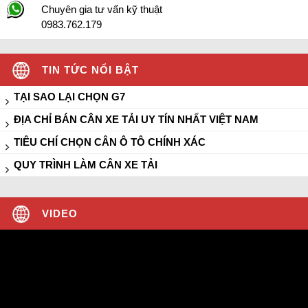
Chuyên gia tư vấn kỹ thuật
0983.762.179
TIN TỨC NỔI BẬT
TẠI SAO LẠI CHỌN G7
ĐỊA CHỈ BÁN CÂN XE TẢI UY TÍN NHẤT VIỆT NAM
TIÊU CHÍ CHỌN CÂN Ô TÔ CHÍNH XÁC
QUY TRÌNH LÀM CÂN XE TẢI
VIDEO