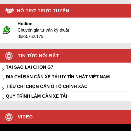
HỖ TRỢ TRỰC TUYẾN
Hotline
Chuyên gia tư vấn kỹ thuật
0983.762.179
TIN TỨC NỔI BẬT
TẠI SAO LẠI CHỌN G7
ĐỊA CHỈ BÁN CÂN XE TẢI UY TÍN NHẤT VIỆT NAM
TIÊU CHÍ CHỌN CÂN Ô TÔ CHÍNH XÁC
QUY TRÌNH LÀM CÂN XE TẢI
VIDEO